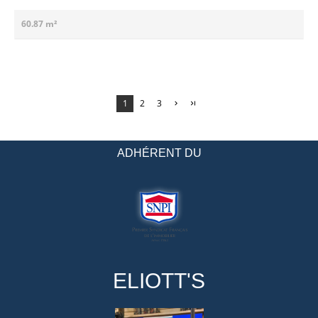
60.87 m²
1
2
3
ADHÉRENT DU
ELIOTT'S