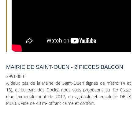
MAIRIE DE SAINT-OUEN - 2 PIECES BALCON
299 000 €
A deux pas de la Mairie de Saint-Ouen (lignes de métro 14 et
13), et du parc des Docks, nous vous proposons au 1er étage
d'un immeuble neuf de 2017, un agréable et ensoleillé DEUX
PIECES vide de 43 m² offrant calme et confort.
Entièrement sur jardin et bénéficiant d’un chauffage collectif par
radiateur, il comprend une vaste pièce de vie, ouvrant sur un
balcon, une cuisine séparée, une chambre, une salle d’eau avec
WC et une entrée avec rangements.