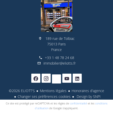
189 rue de Tolbiac
75013 Paris
France
+33 1 48 78 24 68
immobilier@eliotts.fr
©2026 ELIOTT'S
Mentions légales
Honoraires d'agence
Changer ses préférences cookies
Design by
SNPI
Ce site est protégé par reCAPTCHA et les règles de
confidentialité
et les
conditions
d'utilisation
de Google s'appliquent.