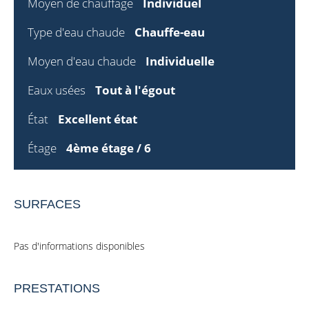
Moyen de chauffage
Individuel
Type d'eau chaude
Chauffe-eau
Moyen d'eau chaude
Individuelle
Eaux usées
Tout à l'égout
État
Excellent état
Étage
4ème étage / 6
SURFACES
Pas d'informations disponibles
PRESTATIONS