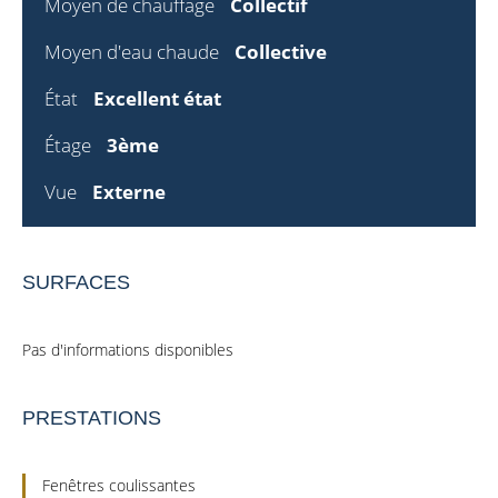
Moyen de chauffage
Collectif
Moyen d'eau chaude
Collective
État
Excellent état
Étage
3ème
Vue
Externe
SURFACES
Pas d'informations disponibles
PRESTATIONS
Fenêtres coulissantes