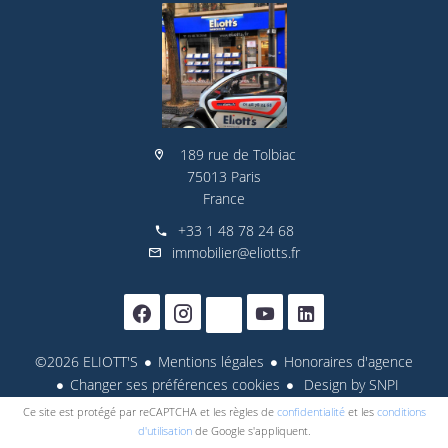
189 rue de Tolbiac
75013 Paris
France
+33 1 48 78 24 68
immobilier@eliotts.fr
©2026 ELIOTT'S
Mentions légales
Honoraires d'agence
Changer ses préférences cookies
Design by
SNPI
Ce site est protégé par reCAPTCHA et les règles de
confidentialité
et les
conditions
d'utilisation
de Google s'appliquent.