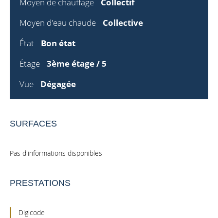
Moyen de chauffage
Collectif
Moyen d'eau chaude
Collective
État
Bon état
Étage
3ème étage / 5
Vue
Dégagée
SURFACES
Pas d'informations disponibles
PRESTATIONS
Digicode