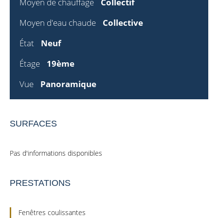
Moyen de chauffage
Collectif
Moyen d'eau chaude
Collective
État
Neuf
Étage
19ème
Vue
Panoramique
SURFACES
Pas d'informations disponibles
PRESTATIONS
Fenêtres coulissantes