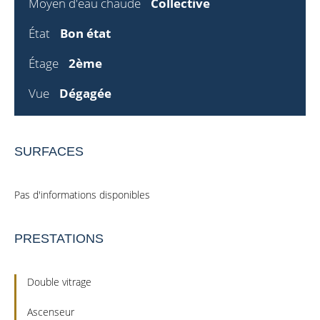
Moyen d'eau chaude
Collective
État
Bon état
Étage
2ème
Vue
Dégagée
SURFACES
Pas d'informations disponibles
PRESTATIONS
Double vitrage
Ascenseur