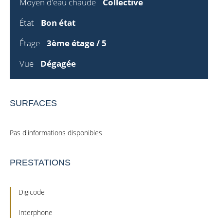
Moyen d'eau chaude
Collective
État
Bon état
Étage
3ème étage / 5
Vue
Dégagée
SURFACES
Pas d'informations disponibles
PRESTATIONS
Digicode
Interphone