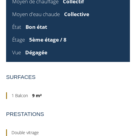
Moyen de chauffage
Collectif
Moyen d'eau chaude
Collective
État
Bon état
Étage
5ème étage / 8
Vue
Dégagée
SURFACES
1 Balcon
9 m²
PRESTATIONS
Double vitrage