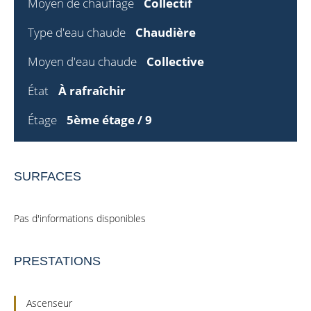
Moyen de chauffage
Collectif
Type d'eau chaude
Chaudière
Moyen d'eau chaude
Collective
État
À rafraîchir
Étage
5ème étage / 9
SURFACES
Pas d'informations disponibles
PRESTATIONS
Ascenseur